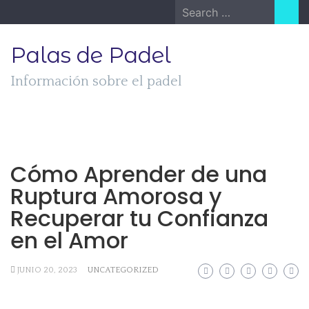
Skip
Search
to
for:
content
Palas de Padel
Información sobre el padel
Cómo Aprender de una
Ruptura Amorosa y
Recuperar tu Confianza
en el Amor
JUNIO 20, 2023
UNCATEGORIZED