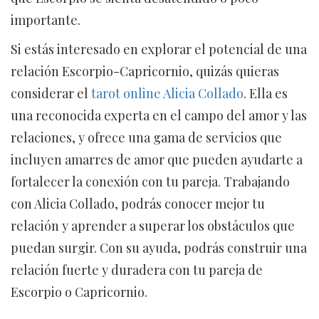
importante.
Si estás interesado en explorar el potencial de una
relación Escorpio-Capricornio, quizás quieras
considerar el
tarot online Alicia Collado
. Ella es
una reconocida experta en el campo del amor y las
relaciones, y ofrece una gama de servicios que
incluyen amarres de amor que pueden ayudarte a
fortalecer la conexión con tu pareja. Trabajando
con Alicia Collado, podrás conocer mejor tu
relación y aprender a superar los obstáculos que
puedan surgir. Con su ayuda, podrás construir una
relación fuerte y duradera con tu pareja de
Escorpio o Capricornio.