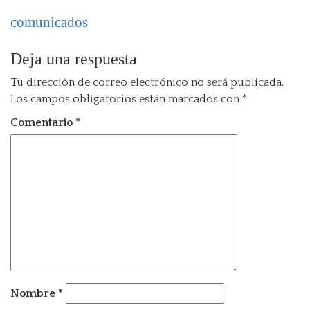
comunicados
Deja una respuesta
Tu dirección de correo electrónico no será publicada.
Los campos obligatorios están marcados con
*
Comentario
*
Nombre
*