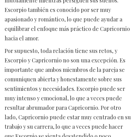
mutuamente mientras persiguen sus sueños.
Escorpio también es conocido por ser muy
apasionado y romántico, lo que puede ayudar a
equilibrar el enfoque más práctico de Capricornio
hacia el amor.
Por supuesto, toda relación tiene sus retos, y
Escorpio y Capricornio no son una excepción. Es
importante que ambos miembros de la pareja se
comuniquen abierta y honestamente sobre sus
sentimientos y necesidades. Escorpio puede ser
muy intenso y emocional, lo que a veces puede
resultar abrumador para Capricornio. Por otro
lado, Capricornio puede estar muy centrado en su
trabajo y su carrera, lo que a veces puede hacer
que Escorpio se sienta desatendido o poco