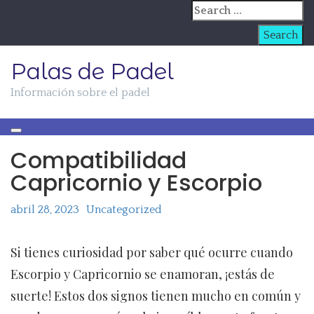
Skip
Search
to
for:
content
Palas de Padel
Información sobre el padel
Compatibilidad
Capricornio y Escorpio
abril 28, 2023
Uncategorized
Si tienes curiosidad por saber qué ocurre cuando
Escorpio y Capricornio se enamoran, ¡estás de
suerte! Estos dos signos tienen mucho en común y