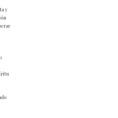
ta y
ión
perar
o
ritu
ado