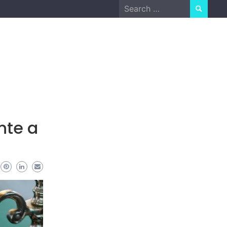
Search
for:
nte a