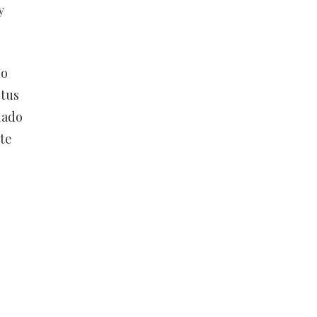
y
do
 tus
lado
te