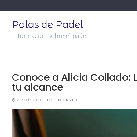
Skip
to
content
Palas de Padel
Información sobre el padel
Conoce a Alicia Collado: L
tu alcance
MAYO 17, 2023
UNCATEGORIZED