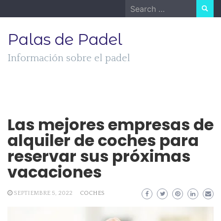
Skip
Search
to
for:
content
Palas de Padel
Información sobre el padel
Las mejores empresas de
alquiler de coches para
reservar sus próximas
vacaciones
SEPTIEMBRE 5, 2022
COCHES