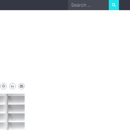
Search
for: