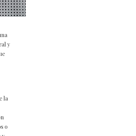
una
ral y
que
e la
on
os o