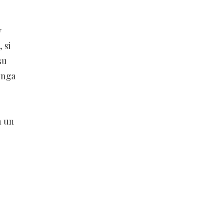
y
 si
su
enga
n un