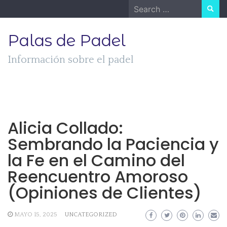
Skip
Search
to
for:
content
Palas de Padel
Información sobre el padel
Alicia Collado:
Sembrando la Paciencia y
la Fe en el Camino del
Reencuentro Amoroso
(Opiniones de Clientes)
MAYO 15, 2025
UNCATEGORIZED