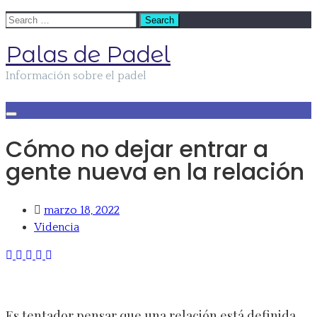
Skip
Search
to
for:
Palas de Padel
content
Información sobre el padel
Cómo no dejar entrar a
gente nueva en la relación
marzo 18, 2022
Videncia
Es tentador pensar que una relación está definida