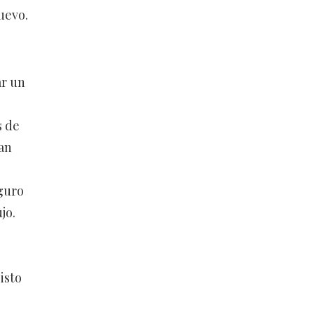
uevo.
ar un
s de
an
guro
jo.
isto