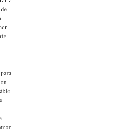
rán a
 de
n
mor
nte
 para
con
sible
s
a
 amor