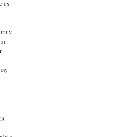
e es
a muy
por
r
hay
ca.