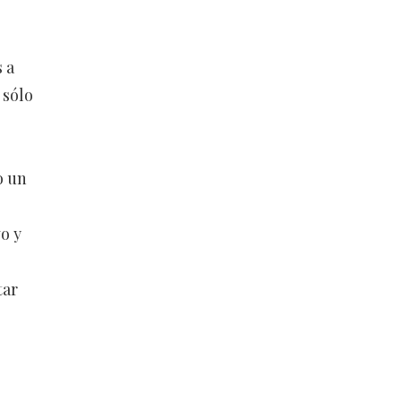
 a
 sólo
o un
o y
tar