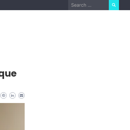
Search
for:
 que