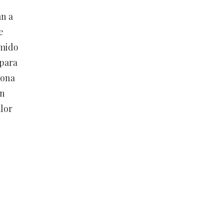
n a
e
ímido
 para
sona
án
lor