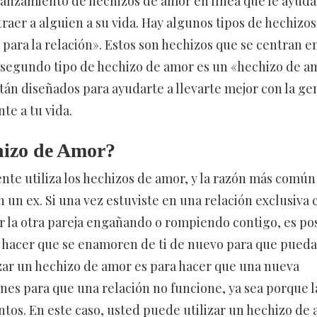
 lanzamiento de hechizos de amor en línea que le ayuda
raer a alguien a su vida. Hay algunos tipos de hechizos
para la relación». Estos son hechizos que se centran e
l segundo tipo de hechizo de amor es un «hechizo de a
stán diseñados para ayudarte a llevarte mejor con la ge
te a tu vida.
hizo de Amor?
te utiliza los hechizos de amor, y la razón más común
 un ex. Si una vez estuviste en una relación exclusiva 
or la otra pareja engañando o rompiendo contigo, es po
a hacer que se enamoren de ti de nuevo para que pueda
zar un hechizo de amor es para hacer que una nueva
es para que una relación no funcione, ya sea porque l
untos. En este caso, usted puede utilizar un hechizo de